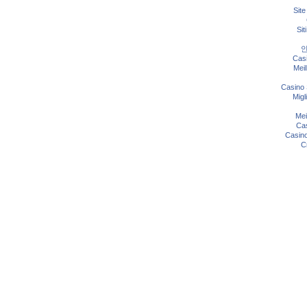
Site
Si
Cas
Meil
Casino 
Migl
Mei
Cas
Casino
C