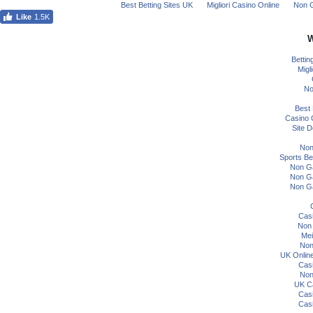
Best Betting Sites UK
Migliori Casino Online
Non 
Like
1.5K
W
Betti
Migli
No
Best
Casino 
Site D
Non
Sports Be
Non G
Non G
Non G
Cas
Non
Mei
Non
UK Onlin
Cas
Non
UK C
Cas
Cas